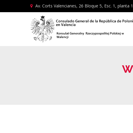
Av. Corts Valencianes, 26 Bloque 5, Esc. 1, planta 1
W