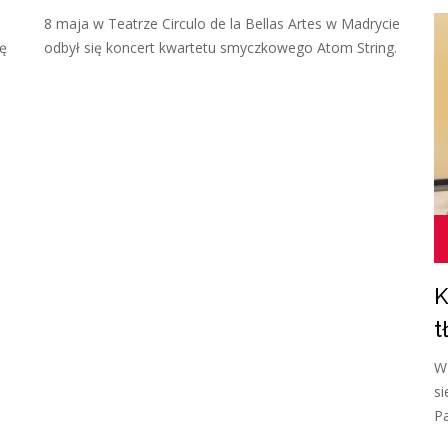
8 maja w Teatrze Circulo de la Bellas Artes w Madrycie
ię
odbył się koncert kwartetu smyczkowego Atom String.
K
t
W 
si
Pa