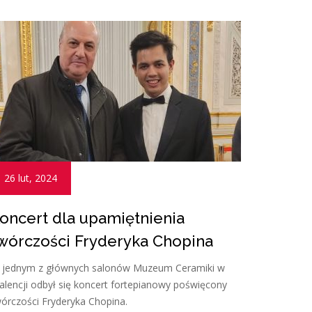
26 lut, 2024
oncert dla upamiętnienia
wórczości Fryderyka Chopina
 jednym z głównych salonów Muzeum Ceramiki w
lencji odbył się koncert fortepianowy poświęcony
órczości Fryderyka Chopina.