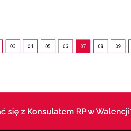
03
04
05
06
07
08
09
ć się z Konsulatem RP w Walencji