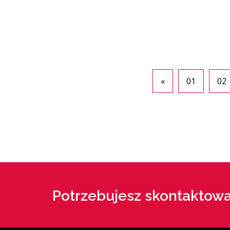
«
01
02
Potrzebujesz skontaktowa