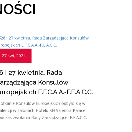
NOŚCI
27 kwi, 2024
6 i 27 kwietnia. Rada
arządzająca Konsulów
uropejskich E.F.C.A.A.-F.E.A.C.C.
otkanie Konsulów Europejskich odbyło się w
lencji w salonach Hotelu SH Valencia Palace
dczas zwołania Rady Zarządzającej F.E.A.C.C.