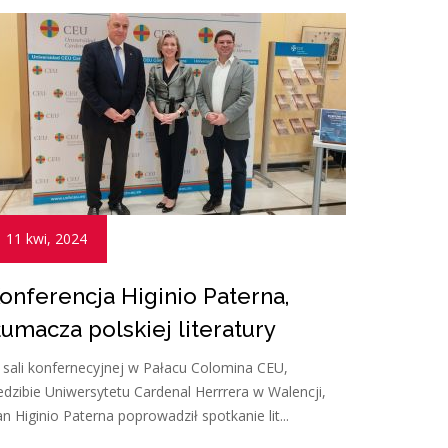
11 kwi, 2024
onferencja Higinio Paterna,
łumacza polskiej literatury
sali konfernecyjnej w Pałacu Colomina CEU,
edzibie Uniwersytetu Cardenal Herrrera w Walencji,
n Higinio Paterna poprowadził spotkanie lit...