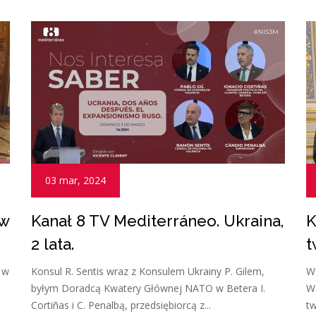
03 mar, 2024
 w
Kanał 8 TV Mediterráneo. Ukraina,
K
2 lata.
t
i w
Konsul R. Sentis wraz z Konsulem Ukrainy P. Gilem,
W
byłym Doradcą Kwatery Głównej NATO w Betera I.
Wa
Cortiñas i C. Penalbą, przedsiębiorcą z...
tw