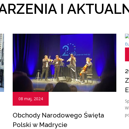
RZENIA I AKTUAL
2
Z
E
08 maj, 2024
Sp
Wa
Obchody Narodowego Święta
po
Polski w Madrycie