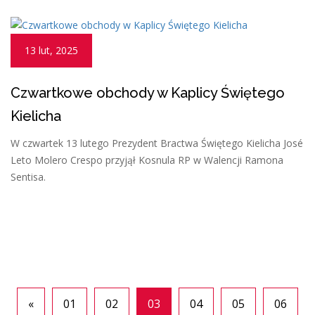
13 lut, 2025
Czwartkowe obchody w Kaplicy Świętego
Kielicha
W czwartek 13 lutego Prezydent Bractwa Świętego Kielicha José
Leto Molero Crespo przyjął Kosnula RP w Walencji Ramona
Sentisa.
«
01
02
03
04
05
06