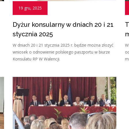
19 gru, 2025
Dyżur konsularny w dniach 20 i 21
T
stycznia 2025
m
W dniach 20 i 21 stycznia 2025 r. będzie można złozyć
W 
wniosek o odnowienie polskiego paszportu w biurze
od
Konsulatu RP W Walencji.
mi