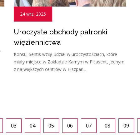
24 wrz, 2025
Uroczyste obchody patronki
więziennictwa
w
Konsul Sentis wziął udział w uroczystościach, które
miały miejsce w Zakładzie Karnym w Picasent, jednym
z największych centrów w Hiszpan...
03
04
05
06
07
08
09