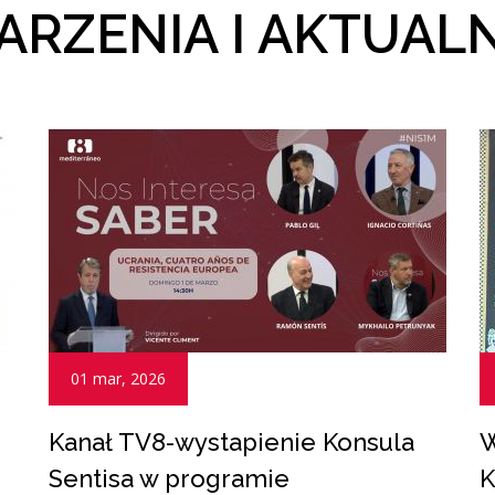
RZENIA I AKTUAL
01 mar, 2026
Kanał TV8-wystapienie Konsula
W
Sentisa w programie
K