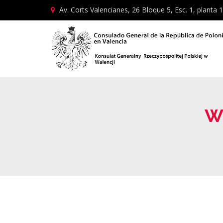
Av. Corts Valencianes, 26 Bloque 5, Esc. 1, planta 1
W