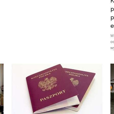
K
p
p
e
W 
o
w