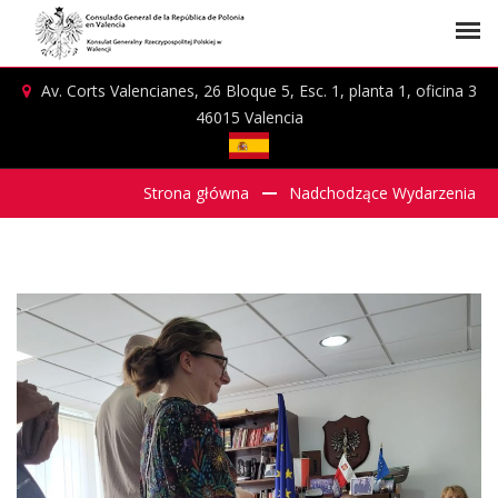
Av. Corts Valencianes, 26 Bloque 5, Esc. 1, planta 1, oficina 3
46015 Valencia
Strona główna
Nadchodzące Wydarzenia