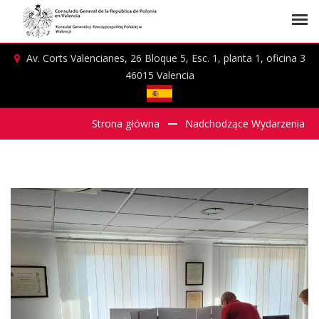
Av. Corts Valencianes, 26 Bloque 5, Esc. 1, planta 1, oficina 3
46015 Valencia
Strona główna
Nadchodzące Wydarzenia