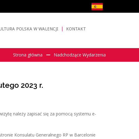
ULTURA POLSKA W WALENCJI
KONTAKT
Strona główna
Nadchodzące Wydarzenia
tego 2023 r.
izytę należy zapisać się za pomocą systemu e-
a stronie Konsulatu Generalnego RP w Barcelonie