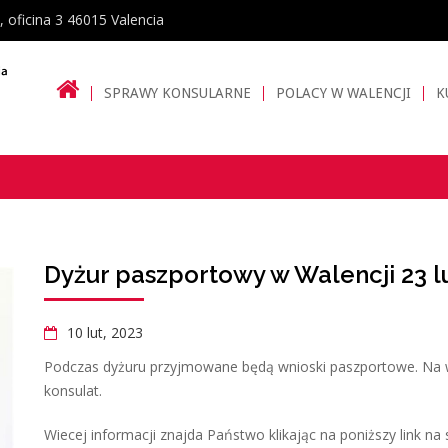
, oficina 3 46015 Valencia
SPRAWY KONSULARNE
POLACY W WALENCJI
K
Dyżur paszportowy w Walencji 23 lu
10 lut, 2023
Podczas dyżuru przyjmowane będą wnioski paszportowe. Na w
konsulat.
Wiecej informacji znajda Państwo klikając na poniższy link n