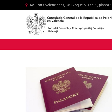
Av. Corts Valencianes, 26 Bloque 5, Esc. 1, planta 1