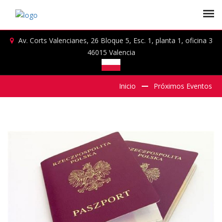
Av. Corts Valencianes, 26 Bloque 5, Esc. 1, planta 1, oficina 3
46015 Valencia
Inicio
Próximos Eventos