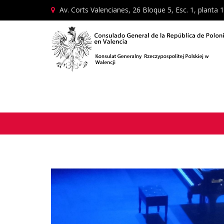
Av. Corts Valencianes, 26 Bloque 5, Esc. 1, planta 1