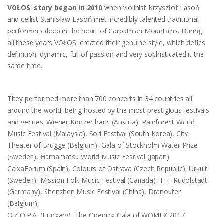
VOŁOSI story began in 2010
when violinist Krzysztof Lasoń
and cellist Stanisław Lasoń met incredibly talented traditional
performers deep in the heart of Carpathian Mountains. During
all these years VOŁOSI created their genuine style, which defies
definition: dynamic, full of passion and very sophisticated it the
same time.
They performed more than 700 concerts in 34 countries all
around the world, being hosted by the most prestigious festivals
and venues: Wiener Konzerthaus (Austria), Rainforest World
Music Festival (Malaysia), Sori Festival (South Korea), City
Theater of Brugge (Belgium), Gala of Stockholm Water Prize
(Sweden), Hamamatsu World Music Festival (Japan),
CaixaForum (Spain), Colours of Ostrava (Czech Republic), Urkult
(Sweden), Mission Folk Music Festival (Canada), TFF Rudolstadt
(Germany), Shenzhen Music Festival (China), Dranouter
(Belgium),
O.Z.O.R.A. (Hungary), The Opening Gala of WOMEX 2017